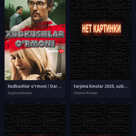
Xudkushlar o'rmoni / Daraxtlar dengizi / O'z joniga qasd qiluvchilar o'rmoni Uzbek tilida O'zbekcha 2015 kino Full HD tas-ix skachat
tarjima kinolar 2025, uzbek tarjima kinolar 2025, tarjima kinolar uzbek tilida 2025, tarjima kinolar o zbek 2025, tarjima kinolar o zbek tilida 2025, yangi tarjima kinolar 2025, uzmovi tarjima kinolar 2025, uzmovi com tarjima kinolar 2025, uzbekcha t
Tarjima Kinolar
Tarjima Kinolar