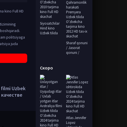
ma kino Full HD
Siyosatchilar
tizimining
Hind kino
i boshqaradi.
Uzbek tilida
ham politsiyaga
Sharaf qonuni
atsiya juda
/ Jasorat
qonuni /
Скоро
 filmi Uzbek
м качестве
Atlas Jennifer
Lopez