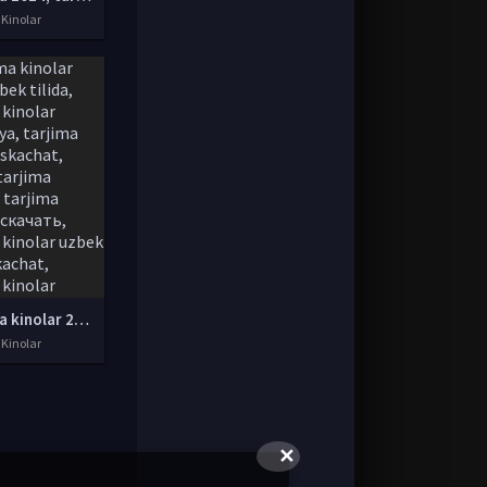
 Kinolar
tarjima kinolar 2020 uzbek tilida, tarjima kinolar komediya, tarjima kinolar skachat, boevik tarjima kinolar, tarjima kinolar скачать, tarjima kinolar uzbek tilida skachat, tarjima kinolar saytlari, 7777.uz tarjima kinolar, tarjima kinolar skachat, t
 Kinolar
✕