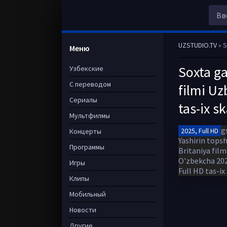
UZSTUDIO.TV
» So
Меню
Soxta ga
Узбекские
С переводом
filmi Uz
Сериалы
tas-ix s
Мультфилмы
2025, Full HD
Концерты
Программы
Игры
Клипы
Мобильный
Новости
Другие