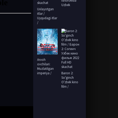
ishtirokida
Uzbek
Uxlayotgan
itlar /
Uyqudagi itlar
/
Arvoh
ovchilari:
Muzlatilgan
imperiya /
Baron 2:
So'ginch
O'zbek kino
film /