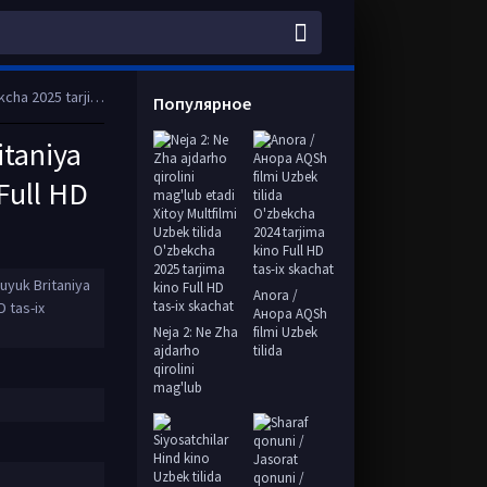
l HD tas-ix skachat
Популярное
itaniya
Full HD
Buyuk Britaniya
Anora /
D tas-ix
Анора AQSh
Neja 2: Ne Zha
filmi Uzbek
ajdarho
tilida
qirolini
mag'lub