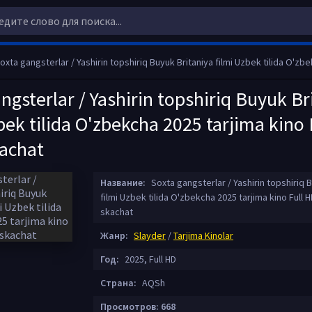
xta gangsterlar / Yashirin topshiriq Buyuk Britaniya filmi Uzbek tilida O'zbekcha 2025 tarjima kino Ful
ngsterlar / Yashirin topshiriq Buyuk Br
bek tilida O'zbekcha 2025 tarjima kino 
kachat
Название:
Soxta gangsterlar / Yashirin topshiriq 
filmi Uzbek tilida O'zbekcha 2025 tarjima kino Full H
skachat
Жанр:
Slayder
/
Tarjima Kinolar
Год:
2025, Full HD
Страна:
AQSh
Просмотров: 668