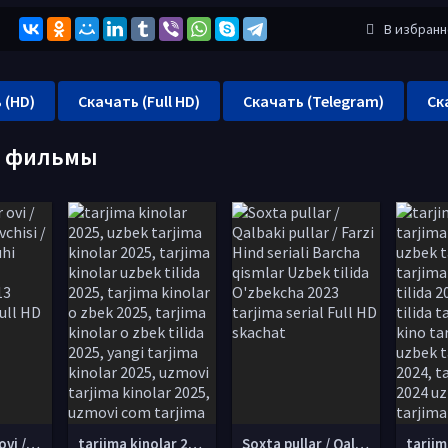
В избран
 (HD)
Скачать (Full HD)
Скачать (Telegram)
Ск
е фильмы
Gangsterlar ovi / Gangsterlar ovchisi / Gangster guruhi Uzbek tilida O'zbekcha 2013 tarjima kino Full HD tas-ix skachat
tarjima kinolar 2025, uzbek tarjima kinolar 2025, tarjima kinolar uzbek tilida 2025, tarjima kinolar o zbek 2025, tarjima kinolar o zbek tilida 2025, yangi tarjima kinolar 2025, uzmovi tarjima kinolar 2025, uzmovi com tarjima kinolar 2025, uzbekcha t
Soxta pullar / Qalbaki pullar / Farzi Hind seriali Barcha qismlar Uzbek tilida O'zbekcha 2023 tarjima serial Full HD skachat