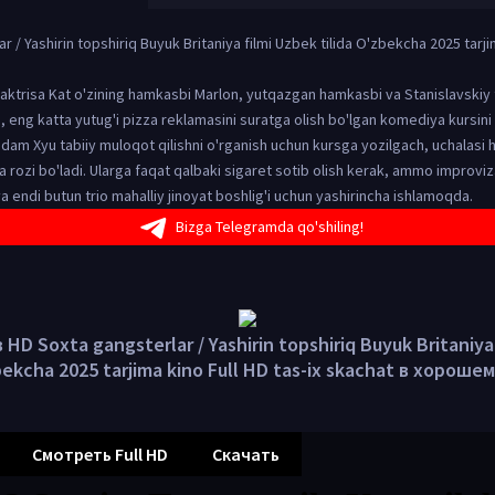
r / Yashirin topshiriq Buyuk Britaniya filmi Uzbek tilida O'zbekcha 2025 tarji
aktrisa Kat o'zining hamkasbi Marlon, yutqazgan hamkasbi va Stanislavskiy 
, eng katta yutug'i pizza reklamasini suratga olish bo'lgan komediya kursin
dam Xyu tabiiy muloqot qilishni o'rganish uchun kursga yozilgach, uchalasi 
rozi bo'ladi. Ularga faqat qalbaki sigaret sotib olish kerak, ammo improviz
 endi butun trio mahalliy jinoyat boshlig'i uchun yashirincha ishlamoqda.
Bizga Telegramda qo'shiling!
HD Soxta gangsterlar / Yashirin topshiriq Buyuk Britaniya
zbekcha 2025 tarjima kino Full HD tas-ix skachat в хороше
Смотреть Full HD
Скачать