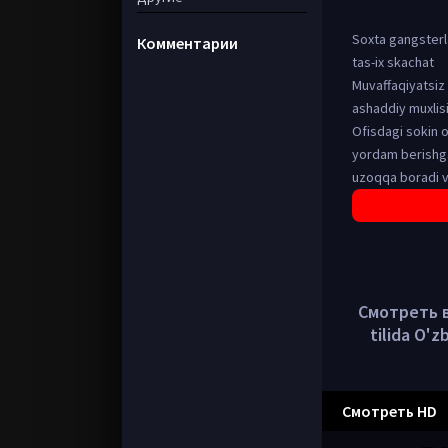
Soxta gangsterla
Комментарии
tas-ix skachat
Muvaffaqiyatsiz 
ashaddiy muxlisi
Ofisdagi sokin o
yordam berishga 
uzoqqa boradi va
Смотреть в 
tilida O'
Смотреть HD