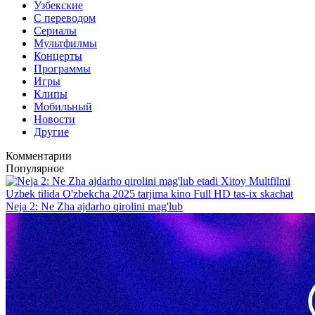
Узбекские
С переводом
Сериалы
Мультфилмы
Концерты
Программы
Игры
Клипы
Мобильный
Новости
Другие
Комментарии
Популярное
Neja 2: Ne Zha ajdarho qirolini mag'lub