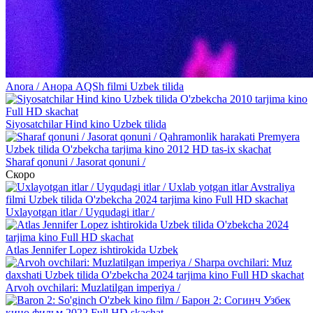
Anora / Анора AQSh filmi Uzbek tilida
Siyosatchilar Hind kino Uzbek tilida
Sharaf qonuni / Jasorat qonuni /
Скоро
Uxlayotgan itlar / Uyqudagi itlar /
Atlas Jennifer Lopez ishtirokida Uzbek
Arvoh ovchilari: Muzlatilgan imperiya /