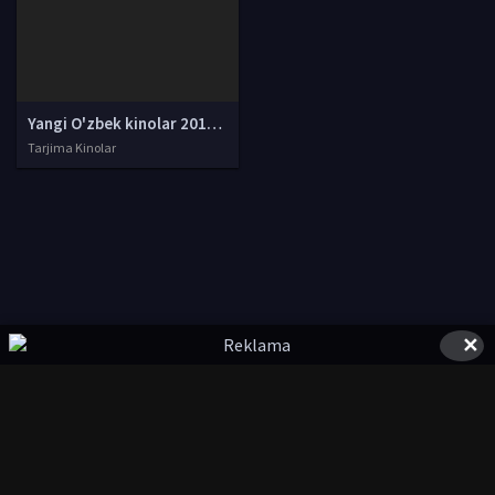
Yangi O'zbek kinolar 2010-2011-2012-2013-2014-2015-2016-2017-2018-2019-2020-2021-2022-2023-2024-2025 O'zbek tilida Uzbek tarjima Full HD
Tarjima Kinolar
✕
© 2020-2026 UZSTUDIO.TV, Права на фильмы принадлежат их
авторам.
kinolarcom@mail.ru
|
@UzStudioTvbot