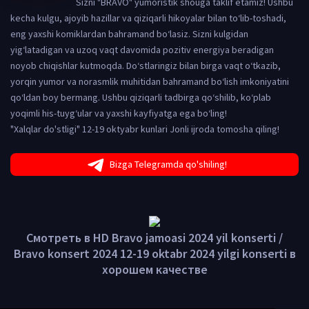
Sizni "BRAVO" yumoristik shouga taklif etamiz! Ushbu
kecha kulgu, ajoyib hazillar va qiziqarli hikoyalar bilan to‘lib-toshadi,
eng yaxshi komiklardan bahramand bo‘lasiz. Sizni kulgidan
yig‘latadigan va uzoq vaqt davomida pozitiv energiya beradigan
noyob chiqishlar kutmoqda. Do‘stlaringiz bilan birga vaqt o‘tkazib,
yorqin yumor va norasmlik muhitidan bahramand bo‘lish imkoniyatini
qo‘ldan boy bermang. Ushbu qiziqarli tadbirga qo‘shilib, ko‘plab
yoqimli his-tuyg‘ular va yaxshi kayfiyatga ega bo‘ling!
"Xalqlar do'stligi" 12-19 oktyabr kunlari Jonli ijroda tomosha qiling!
Bizga Telegramda qo'shiling!
Смотреть в HD Bravo jamoasi 2024 yil konserti /
Bravo konsert 2024 12-19 oktabr 2024 yilgi konserti в
хорошем качестве