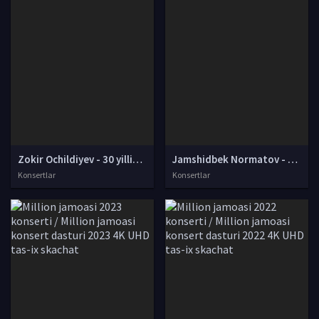
Zokir Ochildiyev - 30 yillik yubiley konsert dasturi 2022 Full HD skachat
Jamshidbek Normatov - Yangi Toshkentlik nomli konsert dasturi 2022 4K UHD skachat
Konsertlar
Konsertlar