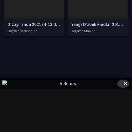
Dizayn shou 2021 (4-13 dekabr) / Dizayn jamoasi qishki konserti 2021 yil / Дизайн шоу 2021 Full HD tas-ix skachat
Yangi O'zbek kinolar 2010-2011-2012-2013-2014-2015-2016-2017-2018-2019-2020-2021-2022-2023-2024-2025 O'zbek tilida Uzbek tarjima Full HD
Slayder / Konsertlar
Tarjima Kinolar
✕
© 2020-2026 UZSTUDIO.TV, Права на фильмы принадлежат их
авторам.
kinolarcom@mail.ru
|
@UzStudioTvbot
Все фильмы представлены только для ознакомления. Любой