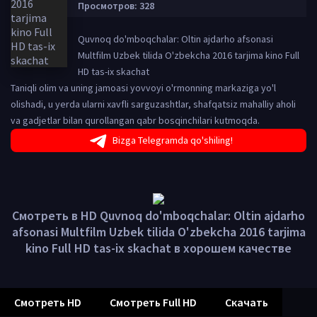
Просмотров: 328
Quvnoq do'mboqchalar: Oltin ajdarho afsonasi
Multfilm Uzbek tilida O'zbekcha 2016 tarjima kino Full
HD tas-ix skachat
Taniqli olim va uning jamoasi yovvoyi o'rmonning markaziga yo'l
olishadi, u yerda ularni xavfli sarguzashtlar, shafqatsiz mahalliy aholi
va gadjetlar bilan qurollangan qabr bosqinchilari kutmoqda.
Bizga Telegramda qo'shiling!
Смотреть в HD Quvnoq do'mboqchalar: Oltin ajdarho
afsonasi Multfilm Uzbek tilida O'zbekcha 2016 tarjima
kino Full HD tas-ix skachat в хорошем качестве
Смотреть HD
Смотреть Full HD
Скачать