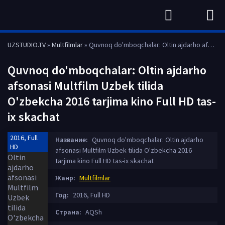
UZSTUDIO.TV
»
Multfilmlar
» Quvnoq do'mboqchalar: Oltin ajdarho afsonasi Multfilm Uzbek tilida O'zbekcha 2016 tarjima kino Full HD tas-ix skachat
Quvnoq do'mboqchalar: Oltin ajdarho
afsonasi Multfilm Uzbek tilida
O'zbekcha 2016 tarjima kino Full HD tas-
ix skachat
2016, Full
Название:
Quvnoq do'mboqchalar: Oltin ajdarho
HD
afsonasi Multfilm Uzbek tilida O'zbekcha 2016
tarjima kino Full HD tas-ix skachat
Жанр:
Multfilmlar
Год:
2016, Full HD
Страна:
AQSh