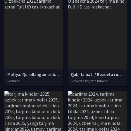
Mafiya: Qurollangan telbalar Tailand seriali Barcha qismlar Uzbek tilida O'zbekcha 2022 tarjima serial Full HD tas-ix skachat
Qabr la'nati / Bezovta ruh / La'nat: Qabr chaqirig‘i Koreya filmi Uzbek tilida O'zbekcha 2024 tarjima kino Full HD tas-ix skachat
Seriallar
Slayder / Tarjima Kinolar