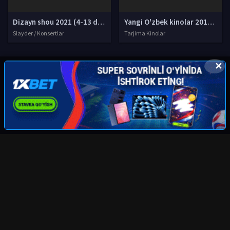
Dizayn shou 2021 (4-13 dekabr) / Dizayn jamoasi qishki konserti 2021 yil / Дизайн шоу 2021 Full HD tas-ix skachat
Yangi O'zbek kinolar 2010-2011-2012-2013-2014-2015-2016-2017-2018-2019-2020-2021-2022-2023-2024-2025 O'zbek tilida Uzbek tarjima Full HD
Slayder / Konsertlar
Tarjima Kinolar
✕
© 2020-2026 UZSTUDIO.TV, Права на фильмы принадлежат их
авторам.
kinolarcom@mail.ru
|
@UzStudioTvbot
Все фильмы представлены только для ознакомления. Любой
фильм
будет удален
правообладателя.