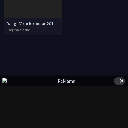
Yangi O'zbek kinolar 2010-2011-2012-2013-2014-2015-2016-2017-2018-2019-2020-2021-2022-2023-2024-2025 O'zbek tilida Uzbek tarjima Full HD
Tarjima Kinolar
✕
© 2020-2026 UZSTUDIO.TV, Права на фильмы принадлежат их
авторам.
kinolarcom@mail.ru
|
@UzStudioTvbot
Все фильмы представлены только для ознакомления. Любой