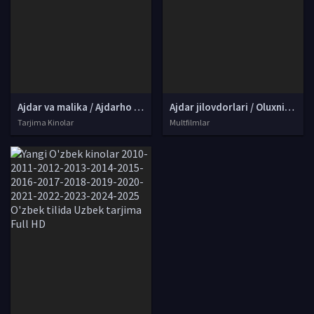
Ajdar va malika / Ajdarho uzugi / Jorj va ajdar Uzbek tilida 2004 O'zbekcha tarjima kino HD skachat
Ajdar jilovdorlari / Oluxning ajdarho va chavandozlari Multserial Barcha qismlar Uzbek tilida 2014 HD tas-ix skachat
Tarjima Kinolar
Multfilmlar