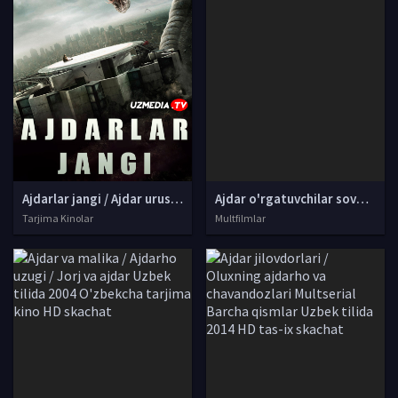
Ajdarlar jangi / Ajdar urushi Fantastik film Uzbek tilida O'zbekcha 2007 tarjima kino Full HD skachat
Ajdar o'rgatuvchilar sovg'asi Multfilm Uzbek tilida tarjima 2011 4K UHD O'zbek tilida skachat
Tarjima Kinolar
Multfilmlar