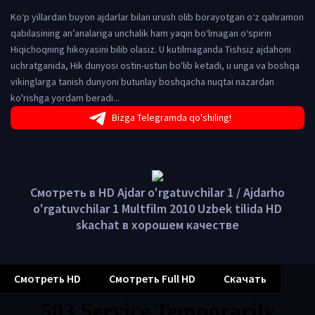
Ko‘p yillardan buyon ajdarlar bilan urush olib borayotgan o‘z qahramon
qabilasining an’analariga unchalik ham yaqin bo‘lmagan o‘spirin
Hiqichoqning hikoyasini bilib olasiz. U kutilmaganda Tishsiz ajdahoni
uchratganida, Hik dunyosi ostin-ustun bo'lib ketadi, u unga va boshqa
vikinglarga tanish dunyoni butunlay boshqacha nuqtai nazardan
ko'rishga yordam beradi...
Bizga Telegramda qo'shiling!
Смотреть в HD Ajdar o'rgatuvchilar 1 / Ajdarho
o'rgatuvchilar 1 Multfilm 2010 Uzbek tilida HD
skachat в хорошем качестве
Смотреть HD
Смотреть Full HD
Скачать