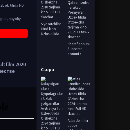
zbek tilida HD
glar, hayoliy
Siyosatchilar
Hind kino
Uzbek tilida
Sharaf qonuni
/ Jasorat
qonuni /
ultfilm 2020
Скоро
ачестве
Atlas Jennifer
Lopez