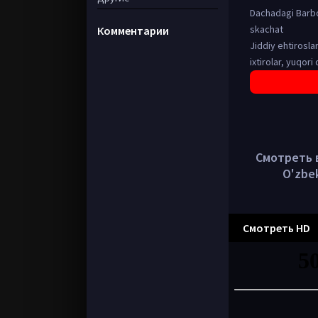
Dachadagi Barbos
skachat
Комментарии
Jiddiy ehtirosla
ixtirolar, yuqori
Смотреть в 
O'zbek
Смотреть HD