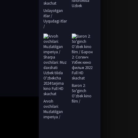
ishtirokida
Uzbek
Uxlayotgan
itlar /
Uyqudagi itlar
/
Baron 2:
So'ginch
O'zbek kino
Arvoh
film /
ovchilari:
Muzlatilgan
imperiya /