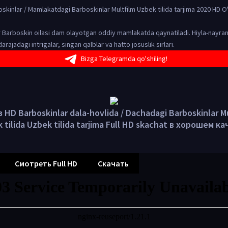
kinlar / Mamlakatdagi Barboskinlar Multfilm Uzbek tilida tarjima 2020 HD O'
r Barboskin oilasi dam olayotgan oddiy mamlakatda qaynatiladi. Hiyla-nayran
 darajadagi intrigalar, singan qalblar va hatto josuslik sirlari.
Bizga Telegramda qo'shiling!
HD Barboskinlar dala-hovlida / Dachadagi Barboskinlar M
 tilida Uzbek tilida tarjima Full HD skachat в хорошем к
Смотреть Full HD
Скачать