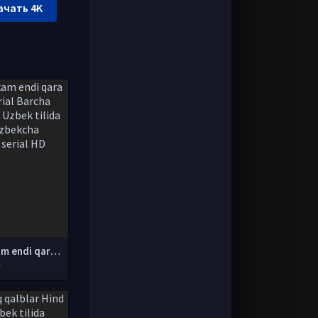
ачать 4K
Malikam endi qara Turk serial Barcha qismlar Uzbek tilida 2017 O'zbekcha tarjima serial HD
r