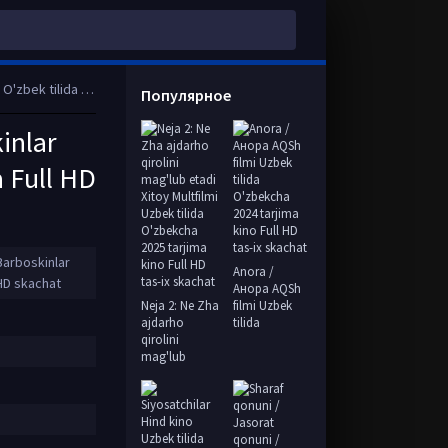
jima Full HD skachat
Популярное
inlar
a Full HD
Barboskinlar
Anora /
 HD skachat
Анора AQSh
Neja 2: Ne Zha
filmi Uzbek
ajdarho
tilida
qirolini
mag'lub