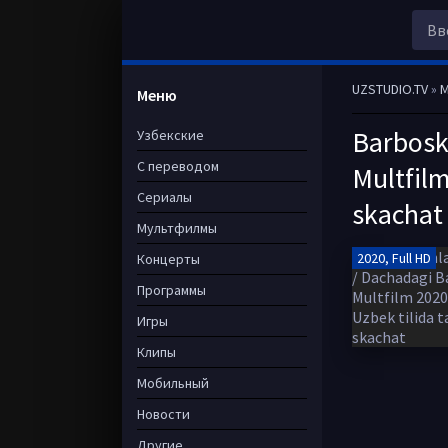
UZSTUDIO.TV
»
M
Меню
Barbosk
Узбекские
С переводом
Multfilm
Сериалы
skachat
Мультфилмы
2020, Full HD
Концерты
Программы
Игры
Клипы
Мобильный
Новости
Другие