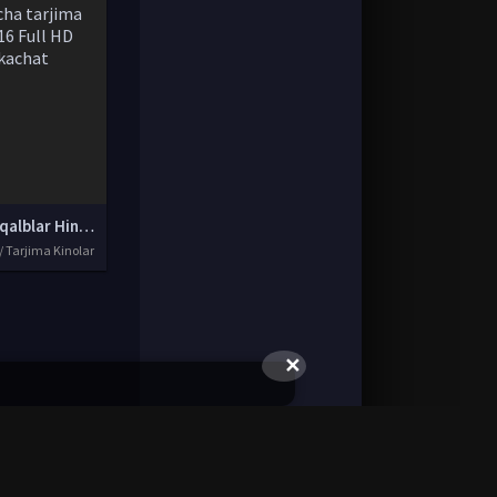
Oshiq qalblar Hind kino Uzbek tilida O'zbekcha tarjima kino 2016 Full HD tas-ix skachat
/ Tarjima Kinolar
✕