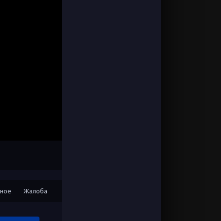
нное
Жалоба