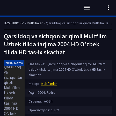
UZSTUDIO.TV
»
Multfilmlar
» Qarsildoq va sichqonlar qiroli Multfilm Uzbek tilida tarjima 2004 HD O'zbek tilida HD tas-ix skachat
Qarsildoq va sichqonlar qiroli Multfilm
Uzbek tilida tarjima 2004 HD O'zbek
tilida HD tas-ix skachat
2004, Retro
Название:
Qarsildoq va sichqonlar qiroli Multfilm
Uzbek tilida tarjima 2004 HD O'zbek tilida HD tas-ix
skachat
Жанр:
Multfilmlar
Год:
2004, Retro
Страна:
AQSh
Просмотров: 1 359