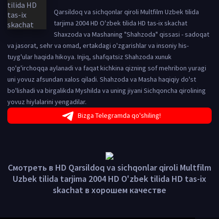
Qarsildoq va sichqonlar qiroli Multfilm Uzbek tilida
tarjima 2004 HD O'zbek tilida HD tas-ix skachat
Shaxzoda va Mashaning "Shahzoda" qissasi - sadoqat
va jasorat, sehr va omad, ertakdagi o'zgarishlar va insoniy his-
tuyg'ular haqida hikoya. Injiq, shafqatsiz Shahzoda xunuk
qo'g'irchoqqa aylanadi va faqat kichkina qizning sof mehribon yuragi
uni yovuz afsundan xalos qiladi. Shahzoda va Masha haqiqiy do'st
bo'lishadi va birgalikda Myshilda va uning jiyani Sichqoncha qirolining
yovuz hiylalarini yengadilar.
Bizga Telegramda qo'shiling!
Смотреть в HD Qarsildoq va sichqonlar qiroli Multfilm
Uzbek tilida tarjima 2004 HD O'zbek tilida HD tas-ix
skachat в хорошем качестве