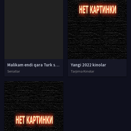
Malikam endi qara Turk serial Barcha qismlar Uzbek tilida 2017 O'zbekcha tarjima serial HD
Yangi 2022 kinolar
Seriallar
Tarjima Kinolar