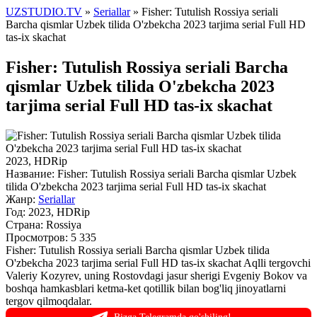
UZSTUDIO.TV
»
Seriallar
» Fisher: Tutulish Rossiya seriali
Barcha qismlar Uzbek tilida O'zbekcha 2023 tarjima serial Full HD
tas-ix skachat
Fisher: Tutulish Rossiya seriali Barcha
qismlar Uzbek tilida O'zbekcha 2023
tarjima serial Full HD tas-ix skachat
2023, HDRip
Название:
Fisher: Tutulish Rossiya seriali Barcha qismlar Uzbek
tilida O'zbekcha 2023 tarjima serial Full HD tas-ix skachat
Жанр:
Seriallar
Год:
2023, HDRip
Страна:
Rossiya
Просмотров: 5 335
Fisher: Tutulish Rossiya seriali Barcha qismlar Uzbek tilida
O'zbekcha 2023 tarjima serial Full HD tas-ix skachat Aqlli tergovchi
Valeriy Kozyrev, uning Rostovdagi jasur sherigi Evgeniy Bokov va
boshqa hamkasblari ketma-ket qotillik bilan bog'liq jinoyatlarni
tergov qilmoqdalar.