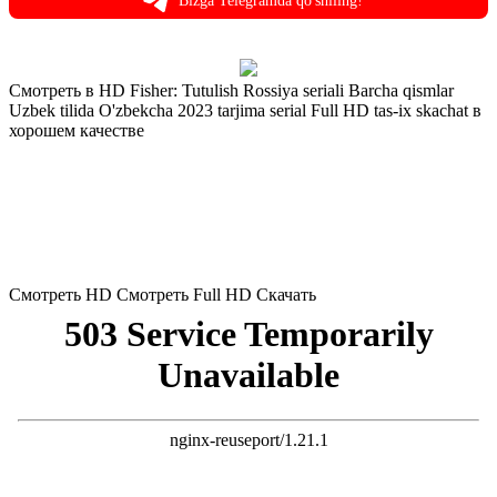
Bizga Telegramda qo'shiling!
Смотреть в HD Fisher: Tutulish Rossiya seriali Barcha qismlar
Uzbek tilida O'zbekcha 2023 tarjima serial Full HD tas-ix skachat в
хорошем качестве
1 серия
2 серия
3 серия
4 серия
5 серия
6 серия
7 серия
8 серия
9 серия
10 серия
11 серия
12 серия
13 серия
14 серия
15 серия
16 серия
Смотреть HD
Смотреть Full HD
Скачать