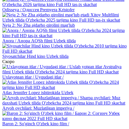
Odisseya / Одиссея Premyera Kristofer
Neja 2: Ne Zha ajdarho qirolini mag'lub
Anora / Анора AQSh filmi Uzbek tilida
Siyosatchilar Hind kino Uzbek tilida
Скоро
Uxlayotgan itlar / Uyqudagi itlar /
Atlas Jennifer Lopez ishtirokida Uzbek
Arvoh ovchilari: Muzlatilgan imperiya /
Baron 2: So'ginch O'zbek kino film /