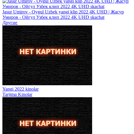
Jasur Umirov - Oygul Uzbek yangi klip 2022 4K UHD | Жасур
Умиров - Ойгул Узбек клип 2022 4K UHD skachat
Другие
Yangi 2022 kinolar
Tarjima Kinolar