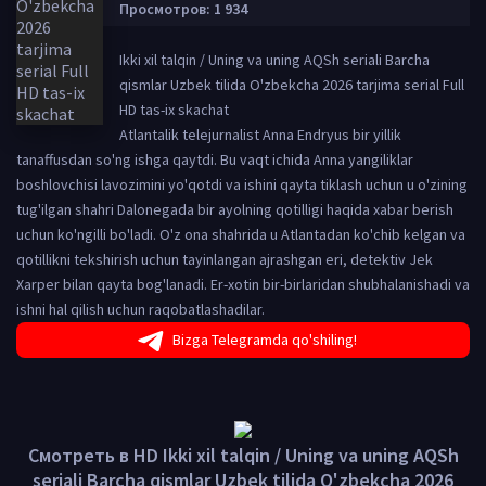
Просмотров: 1 934
Ikki xil talqin / Uning va uning AQSh seriali Barcha
qismlar Uzbek tilida O'zbekcha 2026 tarjima serial Full
HD tas-ix skachat
Atlantalik telejurnalist Anna Endryus bir yillik
tanaffusdan so'ng ishga qaytdi. Bu vaqt ichida Anna yangiliklar
boshlovchisi lavozimini yo'qotdi va ishini qayta tiklash uchun u o'zining
tug'ilgan shahri Dalonegada bir ayolning qotilligi haqida xabar berish
uchun ko'ngilli bo'ladi. O'z ona shahrida u Atlantadan ko'chib kelgan va
qotillikni tekshirish uchun tayinlangan ajrashgan eri, detektiv Jek
Xarper bilan qayta bog'lanadi. Er-xotin bir-birlaridan shubhalanishadi va
ishni hal qilish uchun raqobatlashadilar.
Bizga Telegramda qo'shiling!
Смотреть в HD Ikki xil talqin / Uning va uning AQSh
seriali Barcha qismlar Uzbek tilida O'zbekcha 2026