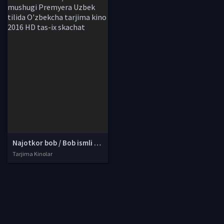
Najotkor bob / Bob ismli ko'cha mushuki / Bob mushugi Premyera Uzbek tilida O'zbekcha tarjima kino 2016 HD tas-ix skachat
Tarjima Kinolar