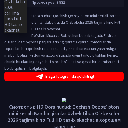
Просмотров: 3 931
Qora hudud: Qochish Qozog'iston mini seriali Barcha
qismlar Uzbek tilida O'zbekcha 2026 tarjima kino Full
HD tas-ix skachat
Do'stlari Muxa va Bob uchun bolalik tugadi. Endi ular
o'zlarini qamoqxona panjaralarining qarama-qarshi tomonlarida
topadilar: biri qochish rejasini tuzadi, ikkinchisi esa uni yashirishga
majbur. Bolalar vijdon va axloq o'rtasida qiyin tanlov qilishlari kerak,
chunki bu ularning qaysi biri ozod bo'lishini va qaysi biri o'tmish asiri
bo'lib qolishini belgilaydi.
Bizga Telegramda qo'shiling!
Смотреть в HD Qora hudud: Qochish Qozog'iston
mini seriali Barcha qismlar Uzbek tilida O'zbekcha
2026 tarjima kino Full HD tas-ix skachat в хорошем
качестве