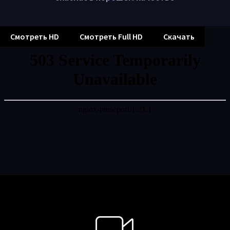
Смотреть HD
Смотреть Full HD
Скачать