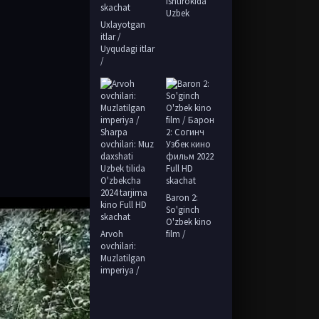
ishtirokida
Uzbek
Uxlayotgan
itlar /
Uyqudagi itlar
/
Baron 2:
So'ginch
O'zbek kino
Arvoh
film /
ovchilari:
Muzlatilgan
imperiya /