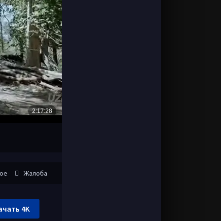
ное
Жалоба
ачать 4K