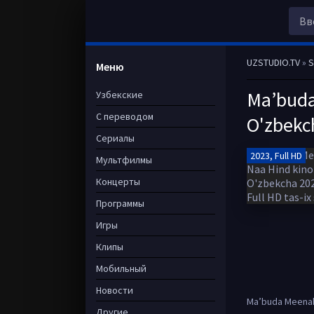
UZSTUDIO.TV
»
S
Меню
Ma’buda
Узбекские
С переводом
O'zbekch
Сериалы
2023, Full HD
Мультфилмы
Концерты
Программы
Игры
Клипы
Мобильный
Новости
Ma’buda Meenaksh
Другие