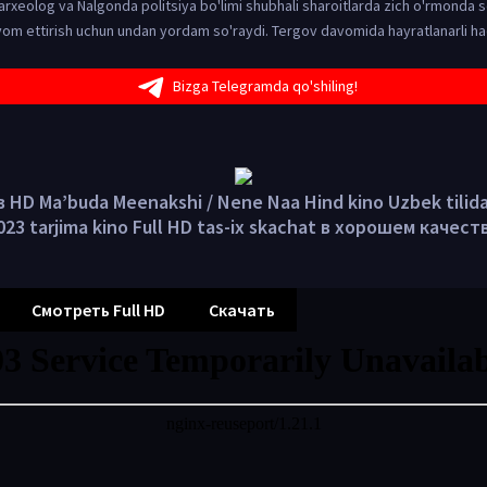
 arxeolog va Nalgonda politsiya bo'limi shubhali sharoitlarda zich o'rmonda s
davom ettirish uchun undan yordam so'raydi. Tergov davomida hayratlanarli h
Bizga Telegramda qo'shiling!
 HD Ma’buda Meenakshi / Nene Naa Hind kino Uzbek tilid
023 tarjima kino Full HD tas-ix skachat в хорошем качест
Смотреть Full HD
Скачать