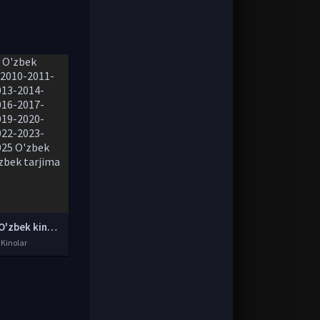
Yangi O'zbek kinolar 2010-2011-2012-2013-2014-2015-2016-2017-2018-2019-2020-2021-2022-2023-2024-2025 O'zbek tilida Uzbek tarjima Full HD
 Kinolar