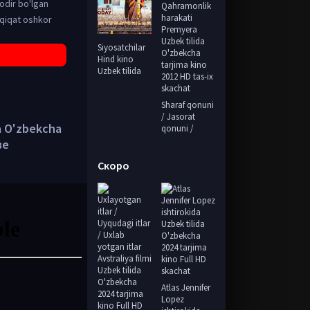
odir bo'lgan
aqiqat oshkor
Siyosatchilar
Hind kino
Uzbek tilida
Sharaf qonuni
/ Jasorat
a O'zbekcha
qonuni /
ве
Скоро
Atlas Jennifer
Lopez