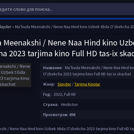
layder
» Ma’buda Meenakshi / Nene Naa Hind kino Uzbek tilida O'zbekcha 2023 tarjima kino Full 
 Meenakshi / Nene Naa Hind kino Uzbe
a 2023 tarjima kino Full HD tas-ix ska
Название:
Ma’buda Meenakshi / Nene Naa Hind kin
O'zbekcha 2023 tarjima kino Full HD tas-ix skachat
Жанр:
Slayder
/
Tarjima Kinolar
Год:
2023, Full HD
Страна:
Hindiston
Просмотров: 498
i / Nene Naa Hind kino Uzbek tilida O'zbekcha 2023 tarjima kino Full HD ta