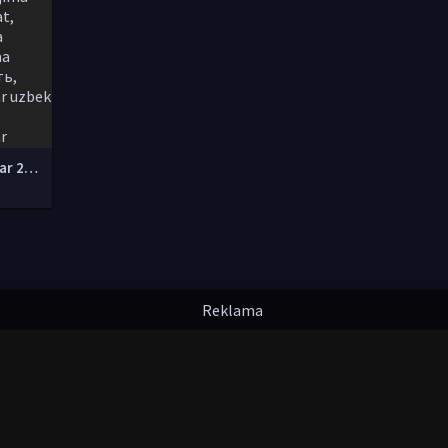
tarjima kinolar 2020 uzbek tilida, tarjima kinolar komediya, tarjima kinolar skachat, boevik tarjima kinolar, tarjima kinolar скачать, tarjima kinolar uzbek tilida skachat, tarjima kinolar saytlari, 7777.uz tarjima kinolar, tarjima kinolar skachat, t
инадлежат их авторам.
kinolarcom@mail.ru
|
@UzStudioTvbot
мления. Любой фильм
будет удален
правообладателя.