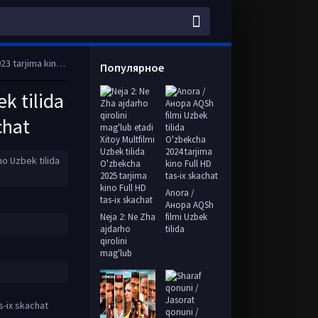
HD tas-ix skachat
Популярное
k tilida
chat
o Uzbek tilida
Anora /
Анора AQSh
Neja 2: Ne Zha
filmi Uzbek
ajdarho
tilida
qirolini
mag'lub
s-ix skachat