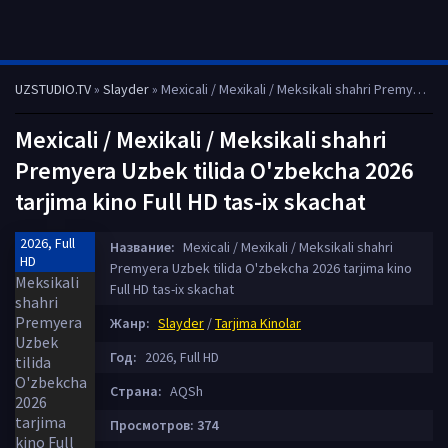
UZSTUDIO.TV
»
Slayder
» Mexicali / Mexikali / Meksikali shahri Premyera Uzbek tilida O'zbekcha 2026 tarjima kino Full HD tas-ix skachat
Mexicali / Mexikali / Meksikali shahri
Premyera Uzbek tilida O'zbekcha 2026
tarjima kino Full HD tas-ix skachat
2026, Full
Название:
Mexicali / Mexikali / Meksikali shahri
HD
Premyera Uzbek tilida O'zbekcha 2026 tarjima kino
Full HD tas-ix skachat
Жанр:
Slayder
/
Tarjima Kinolar
Год:
2026, Full HD
Страна:
AQSh
Просмотров: 374