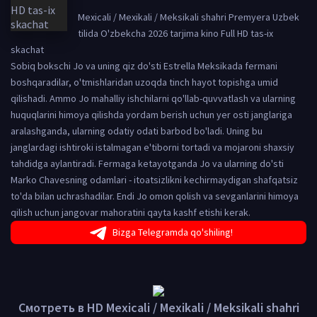
Mexicali / Mexikali / Meksikali shahri Premyera Uzbek
tilida O'zbekcha 2026 tarjima kino Full HD tas-ix
skachat
Sobiq bokschi Jo va uning qiz do'sti Estrella Meksikada fermani
boshqaradilar, o'tmishlaridan uzoqda tinch hayot topishga umid
qilishadi. Ammo Jo mahalliy ishchilarni qo'llab-quvvatlash va ularning
huquqlarini himoya qilishda yordam berish uchun yer osti janglariga
aralashganda, ularning odatiy odati barbod bo'ladi. Uning bu
janglardagi ishtiroki istalmagan e'tiborni tortadi va mojaroni shaxsiy
tahdidga aylantiradi. Fermaga ketayotganda Jo va ularning do'sti
Marko Chavesning odamlari - itoatsizlikni kechirmaydigan shafqatsiz
to'da bilan uchrashadilar. Endi Jo omon qolish va sevganlarini himoya
qilish uchun jangovar mahoratini qayta kashf etishi kerak.
Bizga Telegramda qo'shiling!
Смотреть в HD Mexicali / Mexikali / Meksikali shahri