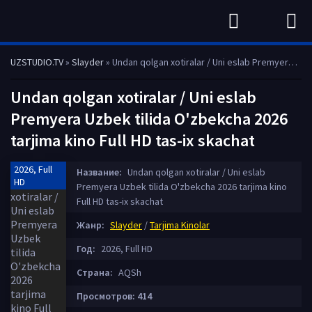
UZSTUDIO.TV
»
Slayder
» Undan qolgan xotiralar / Uni eslab Premyera Uzbek tilida O'zbekcha 2026 tarjima kino Full HD tas-ix skachat
Undan qolgan xotiralar / Uni eslab
Premyera Uzbek tilida O'zbekcha 2026
tarjima kino Full HD tas-ix skachat
2026, Full
Название:
Undan qolgan xotiralar / Uni eslab
HD
Premyera Uzbek tilida O'zbekcha 2026 tarjima kino
Full HD tas-ix skachat
Жанр:
Slayder
/
Tarjima Kinolar
Год:
2026, Full HD
Страна:
AQSh
Просмотров: 414