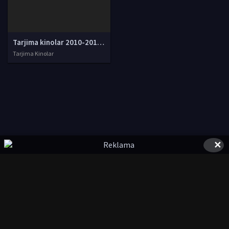
Tarjima kinolar 2010-2011-2012-2013-2014-2015-2016-2017-2018-2019-2020-2021-2022-2023-2024-2025 O'zbek tilida Uzbek tarjima Full HD
Tarjima Kinolar
✕
© 2020-2026 UZSTUDIO.TV, Права на фильмы принадлежат их
авторам.
kinolarcom@mail.ru
|
@UzStudioTvbot
Все фильмы представлены только для ознакомления. Любой