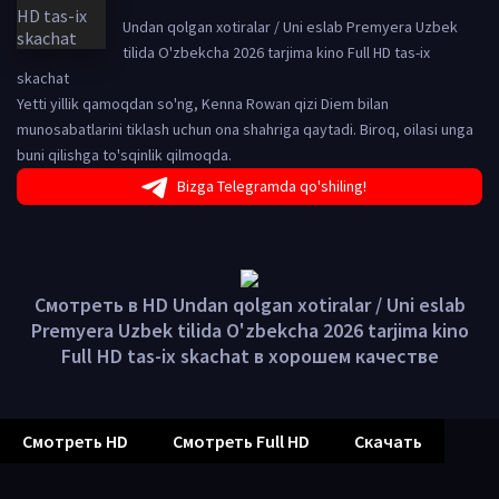
Undan qolgan xotiralar / Uni eslab Premyera Uzbek
tilida O'zbekcha 2026 tarjima kino Full HD tas-ix
skachat
Yetti yillik qamoqdan so'ng, Kenna Rowan qizi Diem bilan
munosabatlarini tiklash uchun ona shahriga qaytadi. Biroq, oilasi unga
buni qilishga to'sqinlik qilmoqda.
Bizga Telegramda qo'shiling!
Смотреть в HD Undan qolgan xotiralar / Uni eslab
Premyera Uzbek tilida O'zbekcha 2026 tarjima kino
Full HD tas-ix skachat в хорошем качестве
Смотреть HD
Смотреть Full HD
Скачать