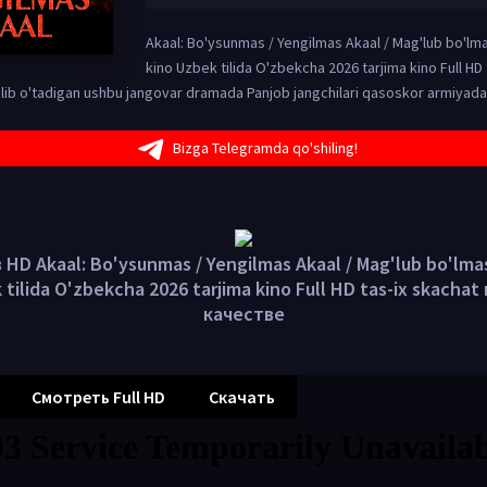
Akaal: Bo'ysunmas / Yengilmas Akaal / Mag'lub bo'lm
kino Uzbek tilida O'zbekcha 2026 tarjima kino Full HD 
'lib o'tadigan ushbu jangovar dramada Panjob jangchilari qasoskor armiyadan
Bizga Telegramda qo'shiling!
HD Akaal: Bo'ysunmas / Yengilmas Akaal / Mag'lub bo'lma
 tilida O'zbekcha 2026 tarjima kino Full HD tas-ix skacha
качестве
Смотреть Full HD
Скачать