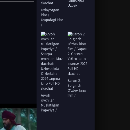
ishtirokida
Uzbek
Uxlayotgan
itlar /
Uyqudagi itlar
/
Baron 2:
So'ginch
O'zbek kino
Arvoh
film /
ovchilari:
Muzlatilgan
imperiya /