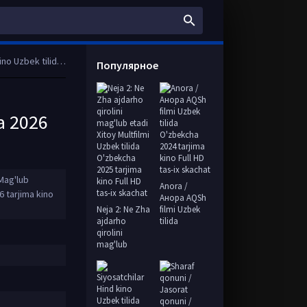
 Full HD tas-ix skachat
Популярное
a 2026
Mag'lub
Anora /
6 tarjima kino
Анора AQSh
Neja 2: Ne Zha
filmi Uzbek
ajdarho
tilida
qirolini
mag'lub