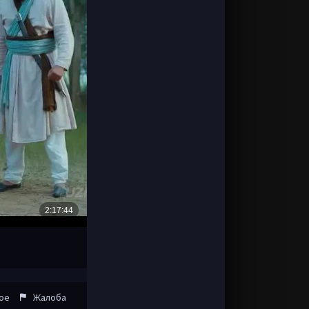
ое
Жалоба