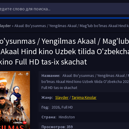
layder
» Akaal: Bo'ysunmas / Yengilmas Akaal / Mag'lub bo'lmas Akaal Hind kino Uzbek tilida O'zbekcha 2026 tarjima kino
Bo'ysunmas / Yengilmas Akaal / Mag'lub
 Akaal Hind kino Uzbek tilida O'zbekch
kino Full HD tas-ix skachat
Название:
Akaal: Bo'ysunmas / Yengilmas Akaal / 
bo'lmas Akaal Hind kino Uzbek tilida O'zbekcha 202
Full HD tas-ix skachat
Жанр:
Slayder
/
Tarjima Kinolar
Год:
2026, Full HD
Страна:
Hindiston
Просмотров: 359