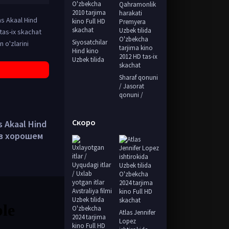
as Akaal Hind
tas-ix skachat
Siyosatchilar
 o'zlarini
Hind kino
Uzbek tilida
Sharaf qonuni
/ Jasorat
qonuni /
Скоро
s Akaal Hind
t в хорошем
Atlas Jennifer
Lopez