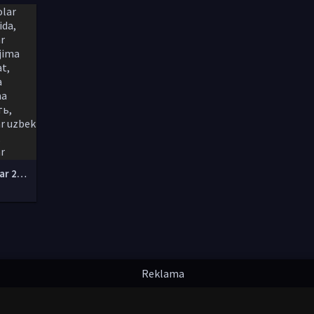
tarjima kinolar 2020 uzbek tilida, tarjima kinolar komediya, tarjima kinolar skachat, boevik tarjima kinolar, tarjima kinolar скачать, tarjima kinolar uzbek tilida skachat, tarjima kinolar saytlari, 7777.uz tarjima kinolar, tarjima kinolar skachat, t