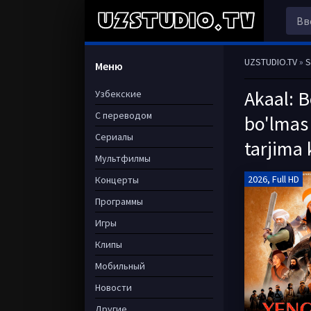
UZSTUDIO.TV
»
S
Меню
Akaal: 
Узбекские
С переводом
bo'lmas
Сериалы
tarjima 
Мультфилмы
2026, Full HD
Концерты
Программы
Игры
Клипы
Мобильный
Новости
Другие