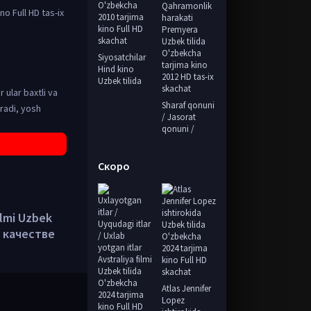
no Full HD tas-ix
Siyosatchilar
Hind kino
Uzbek tilida
 ular baxtli va
Sharaf qonuni
aradi, yosh
/ Jasorat
qonuni /
Скоро
ilmi Uzbek
м качестве
Atlas Jennifer
Lopez