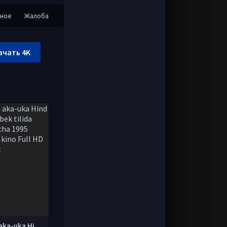
нное
Жалоба
ачать 4K
Uch 3 aka-uka Hind kino Uzbek tilida O'zbekcha 1995 tarjima kino Full HD skachat