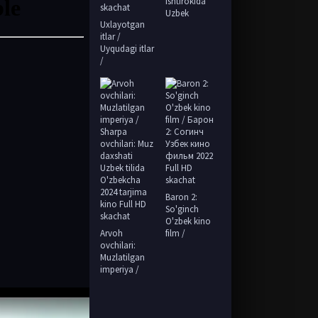
ishtirokida
Uzbek
Uxlayotgan
itlar /
Uyqudagi itlar
/
Baron 2:
So'ginch
O'zbek kino
Arvoh
film /
ovchilari:
Muzlatilgan
imperiya /