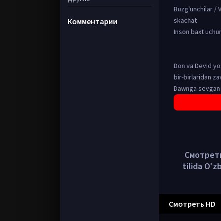
Buzg'unchilar / 
skachat
Комментарии
Inson baxt uchun
Don va Devid yos
bir-birlaridan za
Dawnga sevgan o
Смотреть 
tilida O'
Смотреть HD