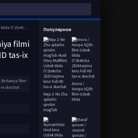
Full HD tas-ix skachat
Популярное
iya filmi
D tas-ix
Britaniya filmi
Anora /
-ix skachat
Анора AQSh
Neja 2: Ne Zha
filmi Uzbek
ajdarho
tilida
qirolini
mag'lub