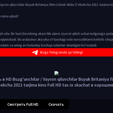
Vayron qiluvchilar Buyuk Britaniya filmi Uzbek tilida O'zbekcha 2011 tarjima ki
 nima qiladi?
h oila. Bir kuni Devidning akasi Nik ularni ziyorat qilish uchun kelguniga qadar
vqlanishadi. Bu aralashuv aka-uka o'rtasidagi eski noroziliklarni keltirib chiq
dam va uning eri butunlay boshqa odamlar ekanligini ko'rsatadi.
Bizga Telegramda qo'shiling!
в HD Buzg'unchilar / Vayron qiluvchilar Buyuk Britaniya f
zbekcha 2011 tarjima kino Full HD tas-ix skachat в хороше
Смотреть Full HD
Скачать