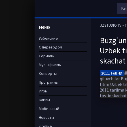
UZSTUDIO.TV
»
T
Меню
Buzg'unc
Узбекские
С переводом
Uzbek ti
Сериалы
skachat
Мультфилмы
2011, Full HD
Концерты
Программы
Игры
Клипы
Мобильный
Новости
Другие