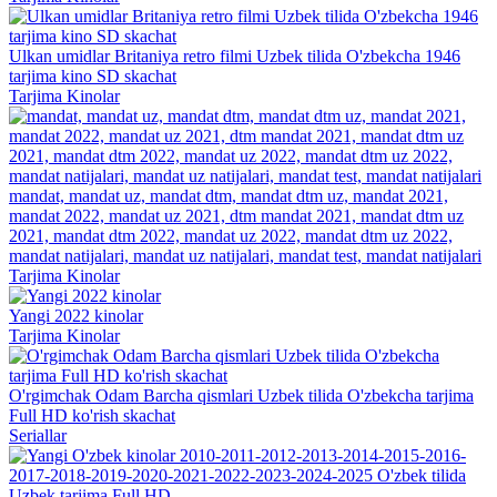
Ulkan umidlar Britaniya retro filmi Uzbek tilida O'zbekcha 1946
tarjima kino SD skachat
Tarjima Kinolar
mandat, mandat uz, mandat dtm, mandat dtm uz, mandat 2021,
mandat 2022, mandat uz 2021, dtm mandat 2021, mandat dtm uz
2021, mandat dtm 2022, mandat uz 2022, mandat dtm uz 2022,
mandat natijalari, mandat uz natijalari, mandat test, mandat natijalari
Tarjima Kinolar
Yangi 2022 kinolar
Tarjima Kinolar
O'rgimchak Odam Barcha qismlari Uzbek tilida O'zbekcha tarjima
Full HD ko'rish skachat
Seriallar