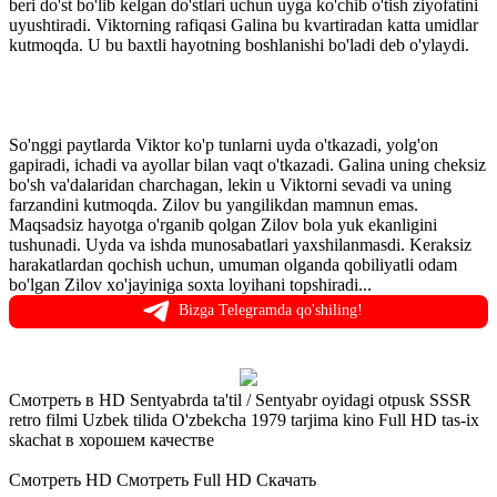
beri do'st bo'lib kelgan do'stlari uchun uyga ko'chib o'tish ziyofatini
uyushtiradi. Viktorning rafiqasi Galina bu kvartiradan katta umidlar
kutmoqda. U bu baxtli hayotning boshlanishi bo'ladi deb o'ylaydi.
So'nggi paytlarda Viktor ko'p tunlarni uyda o'tkazadi, yolg'on
gapiradi, ichadi va ayollar bilan vaqt o'tkazadi. Galina uning cheksiz
bo'sh va'dalaridan charchagan, lekin u Viktorni sevadi va uning
farzandini kutmoqda. Zilov bu yangilikdan mamnun emas.
Maqsadsiz hayotga o'rganib qolgan Zilov bola yuk ekanligini
tushunadi. Uyda va ishda munosabatlari yaxshilanmasdi. Keraksiz
harakatlardan qochish uchun, umuman olganda qobiliyatli odam
bo'lgan Zilov xo'jayiniga soxta loyihani topshiradi...
Bizga Telegramda qo'shiling!
Смотреть в HD Sentyabrda ta'til / Sentyabr oyidagi otpusk SSSR
retro filmi Uzbek tilida O'zbekcha 1979 tarjima kino Full HD tas-ix
skachat в хорошем качестве
Смотреть HD
Смотреть Full HD
Скачать