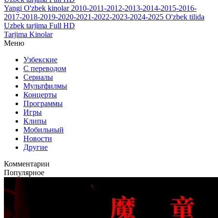
Yangi O'zbek kinolar 2010-2011-2012-2013-2014-2015-2016-
2017-2018-2019-2020-2021-2022-2023-2024-2025 O'zbek tilida
Uzbek tarjima Full HD
Tarjima Kinolar
Меню
Узбекские
С переводом
Сериалы
Мультфилмы
Концерты
Программы
Игры
Клипы
Мобильный
Новости
Другие
Комментарии
Популярное