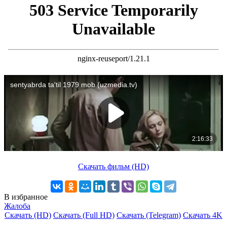
Скачать фильм (HD)
В избранное
Жалоба
Скачать (HD)
Скачать (Full HD)
Скачать (Telegram)
Скачать 4K