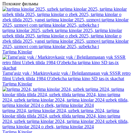
Похожие фильмы
tarjima kinolar 2025, uzbek tarjima kinolar 2025, tarjima kinolar
uzbek tilida 2025, tarjima kinolar o zbek 2025, tarjima kinolar o
zbek tilida 2025, yangi tarjima kinolar 2025, uzmovi tarjima kinolar
2025, uzmovi com tarjima kinolar 2025, uzbekcha t
Tarjima Kinolar
Tamg'asiz yuk / Markirovkasiz yuk / Belgilanmagan yuk SSSR retro
filmi Uzbek tilida 1984 O'zbekcha tarjima kino SD tas-ix skachat
Tarjima Kinolar
tarjima 2024, tarjima kinolar 2024, uzbek tarjima 2024, tarjima
kinolar tilida tilida 2024, uzbek tilida tarjima 2024, kino tarjima
2024, uzbek tarjima kinolar 2024, tarjima kinolar 2024 uzbek tilida,
tarjima kinolar 2024 o zbek, tarjima kinolar 2024
Tarjima Kinolar