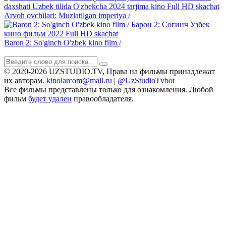
Arvoh ovchilari: Muzlatilgan imperiya /
Baron 2: So'ginch O'zbek kino film /
© 2020-2026 UZSTUDIO.TV, Права на фильмы принадлежат
их авторам.
kinolarcom@mail.ru
|
@UzStudioTvbot
Все фильмы представлены только для ознакомления. Любой
фильм
будет удален
правообладателя.