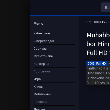
UZSTUDIO.TV
»
T
Меню
Muhabbat
Узбекские
С переводом
bor Hind
Сериалы
Full HD 
Мультфилмы
2001, Full HD
Концерты
Программы
Игры
Клипы
Мобильный
Новости
Другие