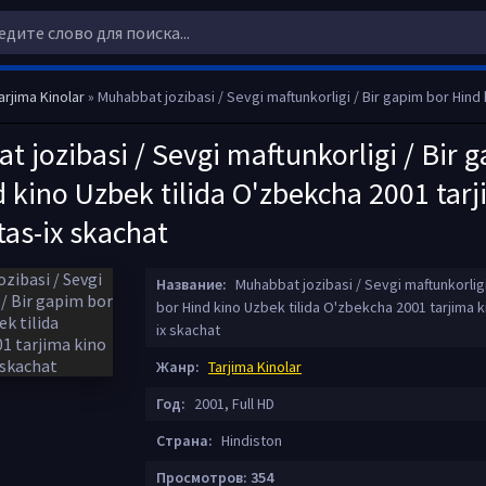
arjima Kinolar
» Muhabbat jozibasi / Sevgi maftunkorligi / Bir gapim bor Hind kino Uzbek tilida O'zbekcha 2001 tarjima kin
 jozibasi / Sevgi maftunkorligi / Bir 
 kino Uzbek tilida O'zbekcha 2001 tar
tas-ix skachat
Название:
Muhabbat jozibasi / Sevgi maftunkorligi
bor Hind kino Uzbek tilida O'zbekcha 2001 tarjima ki
ix skachat
Жанр:
Tarjima Kinolar
Год:
2001, Full HD
Страна:
Hindiston
Просмотров: 354