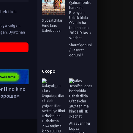
bek tilida
Siyosatchilar
liga kelgan.
Hind kino
Uzbek tilida
magan. Uyatchan
Sharaf qonuni
/ Jasorat
qonuni /
Скоро
r Hind kino
в хорошем
Atlas Jennifer
Lopez