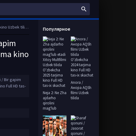
o Full HD tas-ix skachat
Популярное
gapim
jima kino
 / Bir gapim
Anora /
no Full HD tas-
Анора AQSh
Neja 2: Ne Zha
filmi Uzbek
ajdarho
tilida
qirolini
mag'lub