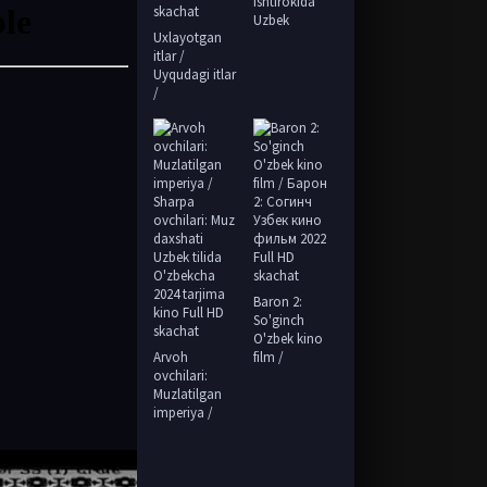
ishtirokida
Uzbek
Uxlayotgan
itlar /
Uyqudagi itlar
/
Baron 2:
So'ginch
O'zbek kino
Arvoh
film /
ovchilari:
Muzlatilgan
imperiya /