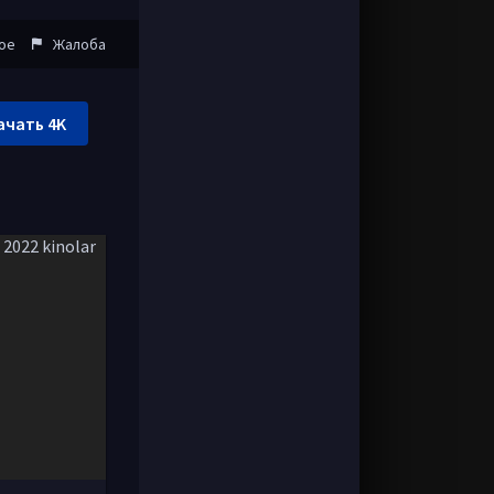
ое
Жалоба
ачать 4K