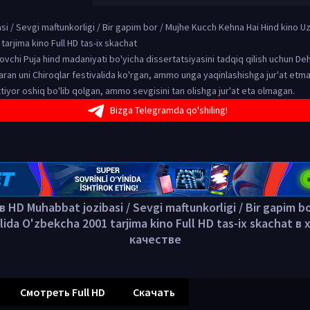
i / Sevgi maftunkorligi / Bir gapim bor / Mujhe Kucch Kehna Hai Hind kino Uz
arjima kino Full HD tas-ix skachat
chi Puja hind madaniyati bo'yicha dissertatsiyasini tadqiq qilish uchun Deh
Karan uni Chiroqlar festivalida ko'rgan, ammo unga yaqinlashishga jur'at et
xtiyor oshiq bo'lib qolgan, ammo sevgisini tan olishga jur'at eta olmagan.
Bizga Telegramda qo'shiling!
 HD Muhabbat jozibasi / Sevgi maftunkorligi / Bir gapim bo
lida O'zbekcha 2001 tarjima kino Full HD tas-ix skachat 
качестве
Смотреть Full HD
Скачать