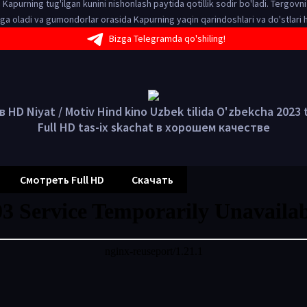
h Kapurning tug'ilgan kunini nishonlash paytida qotillik sodir bo'ladi. Tergovn
ga oladi va gumondorlar orasida Kapurning yaqin qarindoshlari va do'stlari 
Bizga Telegramda qo'shiling!
 HD Niyat / Motiv Hind kino Uzbek tilida O'zbekcha 2023 t
Full HD tas-ix skachat в хорошем качестве
Смотреть Full HD
Скачать