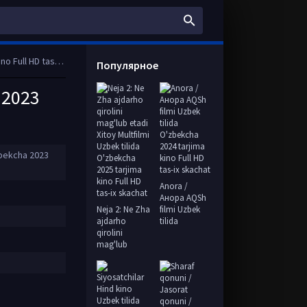
D tas-ix skachat
Популярное
 2023
zbekcha 2023
Anora /
Анора AQSh
Neja 2: Ne Zha
filmi Uzbek
ajdarho
tilida
qirolini
mag'lub