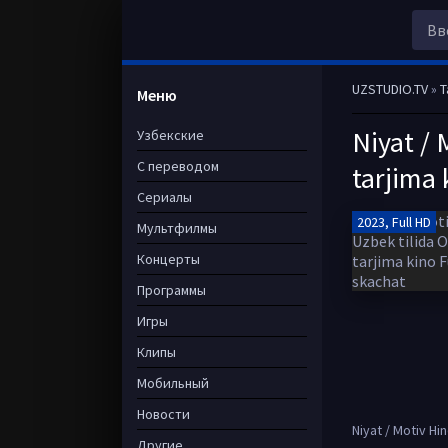
UZSTUDIO.TV
»
T
Меню
Niyat / 
Узбекские
С переводом
tarjima 
Сериалы
2023, Full HD
Мультфилмы
Концерты
Программы
Игры
Клипы
Мобильный
Новости
Niyat / Motiv Hi
Другие