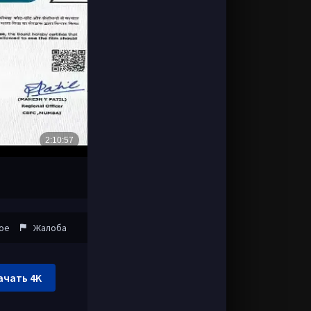
ое
Жалоба
ачать 4K