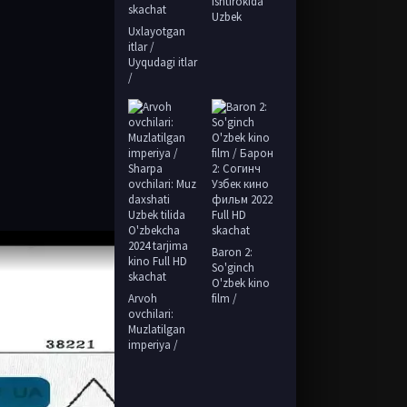
ishtirokida
Uzbek
Uxlayotgan
itlar /
Uyqudagi itlar
/
Baron 2:
So'ginch
O'zbek kino
Arvoh
film /
ovchilari:
Muzlatilgan
imperiya /