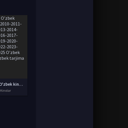
Yangi O'zbek kinolar 2010-2011-2012-2013-2014-2015-2016-2017-2018-2019-2020-2021-2022-2023-2024-2025 O'zbek tilida Uzbek tarjima Full HD
 Kinolar