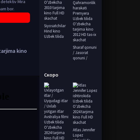
i detektiv Mira
ham bor.
Siyosatchilar
Hind kino
Uzbek tilida
Sharaf qonuni
arjima kino
/ Jasorat
qonuni /
Скоро
Atlas Jennifer
Lopez