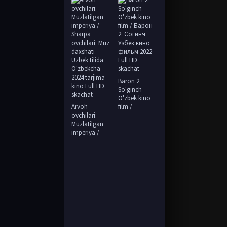
Baron 2:
So'ginch
O'zbek kino
Arvoh
film /
ovchilari:
Muzlatilgan
imperiya /