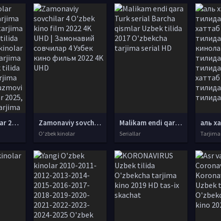
tarjima kinolar 2025, uzbek tarjima kinolar 2025, tarjima kinolar uzbek tilida 2025, tarjima kinolar o zbek 2025, tarjima kinolar o zbek tilida 2025, yangi tarjima kinolar 2025, uzmovi tarjima kinolar 2025, uzmovi com tarjima kinolar 2025, uzbekcha t
Zamonaviy sovchilar 4 O'zbek kino film 2022 4K UHD | Замонавий совчилар 4 Узбек кино фильм 2022 4K UHD
Malikam endi qara Turk serial Barcha qismlar Uzbek tilida 2017 O'zbekcha tarjima serial HD
O'zbek kinolar
Seriallar
Tarjima