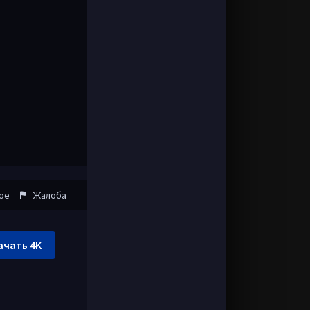
ое
Жалоба
ачать 4K