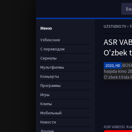
UZSTUDIO.TV
»
T
Меню
ASR VAB
Узбекские
С переводом
O'zbek t
Сериалы
2020, HD
Мультфилмы
Концерты
Программы
Игры
Клипы
Мобильный
Новости
ASR VABOSI Koro
Другие