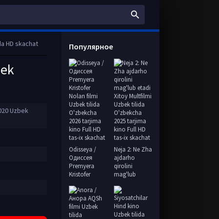
da HD skachat
Популярное
bek
020 Uzbek
Odisseya /
Neja 2: Ne Zha
Одиссея
ajdarho
Premyera
qirolini
Kristofer
mag'lub