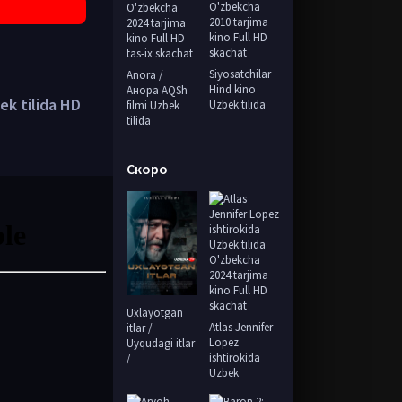
Siyosatchilar
Anora /
Hind kino
Анора AQSh
k tilida HD
Uzbek tilida
filmi Uzbek
tilida
Скоро
Uxlayotgan
Atlas Jennifer
itlar /
Lopez
Uyqudagi itlar
ishtirokida
/
Uzbek