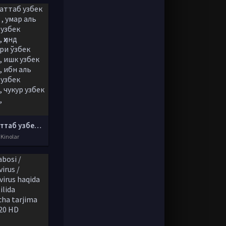
аль хаттаб узбек тилида , умар аль хаттаб узбек тилида, ҳинд кинолари ўзбек тилида, ишк узбек тилида, ибн аль хаттаб узбек тилида, чукур узбек тилида,
 Kinolar