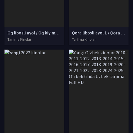
Oq libosli ayol / Oq kiyimdagi kiyim Britaniya filmi Uzbek tilida O'zbekcha 1997 tarjima kino Full HD tas-ix skachat
Qora libosli ayol 1 / Qora kiyimdagi ayol 1 Ujas film Uzbek tilida O'zbekcha 2012 tarjima kino Full HD tas-ix skachat
Tarjima Kinolar
Tarjima Kinolar