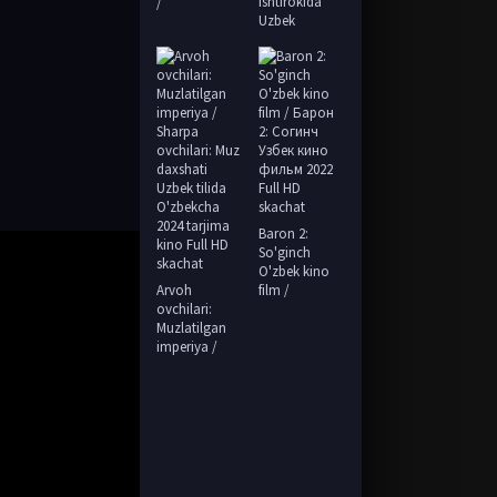
ishtirokida
/
Uzbek
Baron 2:
So'ginch
O'zbek kino
Arvoh
film /
ovchilari:
Muzlatilgan
imperiya /