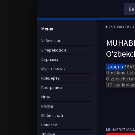
UZSTUDIO.TV
»
T
Меню
MUHABBA
Узбекские
С переводом
O'zbekch
Сериалы
2018, HD
Мультфилмы
Концерты
Программы
Игры
Клипы
Мобильный
Новости
MUHABBAT MOJARO
Другие