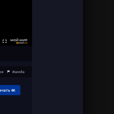
ое
Жалоба
ачать 4K