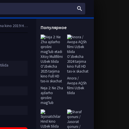
HD tas-ix skachat
Популярное
ilida
Anora /
Анора AQSh
Neja 2: Ne Zha
filmi Uzbek
ajdarho
tilida
qirolini
mag'lub