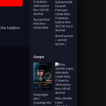
Siyosatchilar
Hind kino
ha tarjima
Uzbek tilida
Sharaf qonuni
/ Jasorat
qonuni /
Скоро
Uxlayotgan
Atlas Jennifer
itlar /
Lopez
Uyqudagi itlar