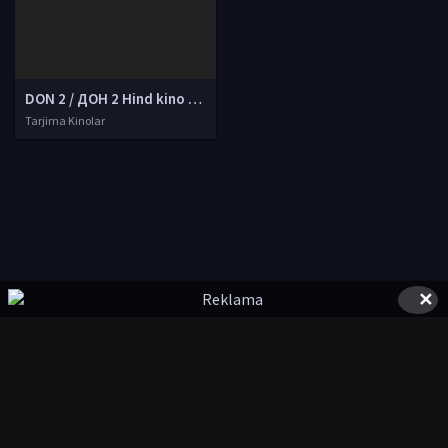
DON 2 / ДОН 2 Hind kino Uzbek tilida O'zbekcha tarjima kino 2018 HD tas-ix skachat
Tarjima Kinolar
✕
© 2020-2026 UZSTUDIO.TV, Права на фильмы принадлежат их
авторам.
kinolarcom@mail.ru
|
@UzStudioTvbot