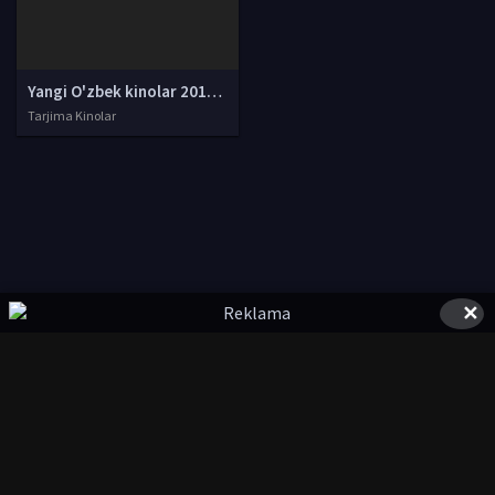
Yangi O'zbek kinolar 2010-2011-2012-2013-2014-2015-2016-2017-2018-2019-2020-2021-2022-2023-2024-2025 O'zbek tilida Uzbek tarjima Full HD
Tarjima Kinolar
✕
© 2020-2026 UZSTUDIO.TV, Права на фильмы принадлежат их
авторам.
kinolarcom@mail.ru
|
@UzStudioTvbot
Все фильмы представлены только для ознакомления. Любой