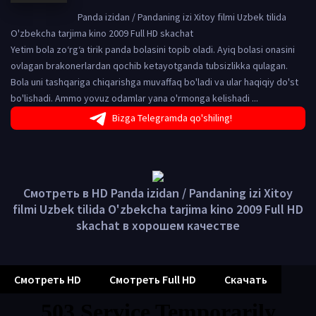
Panda izidan / Pandaning izi Xitoy filmi Uzbek tilida
O'zbekcha tarjima kino 2009 Full HD skachat
Yetim bola zo‘rg‘a tirik panda bolasini topib oladi. Ayiq bolasi onasini
ovlagan brakonerlardan qochib ketayotganda tubsizlikka qulagan.
Bola uni tashqariga chiqarishga muvaffaq bo'ladi va ular haqiqiy do'st
bo'lishadi. Ammo yovuz odamlar yana o'rmonga kelishadi ...
Bizga Telegramda qo'shiling!
Смотреть в HD Panda izidan / Pandaning izi Xitoy
filmi Uzbek tilida O'zbekcha tarjima kino 2009 Full HD
skachat в хорошем качестве
Смотреть HD
Смотреть Full HD
Скачать