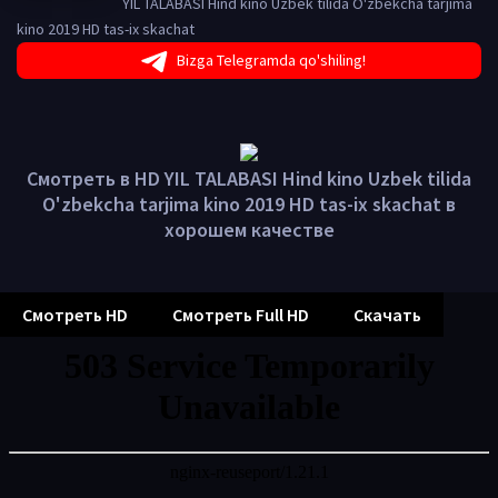
YIL TALABASI Hind kino Uzbek tilida O'zbekcha tarjima
kino 2019 HD tas-ix skachat
Bizga Telegramda qo'shiling!
Смотреть в HD YIL TALABASI Hind kino Uzbek tilida
O'zbekcha tarjima kino 2019 HD tas-ix skachat в
хорошем качестве
Смотреть HD
Смотреть Full HD
Скачать