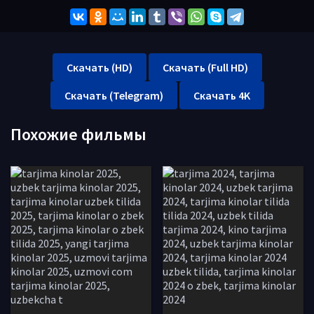
Скачать (HD)
Скачать (Full HD)
Скачать (Telegram)
Скачать 4K
Похожие фильмы