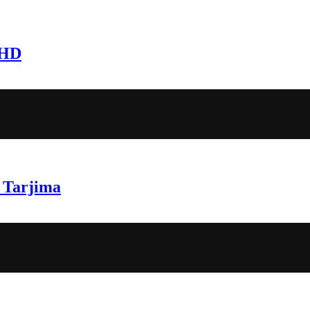
 HD
a Tarjima