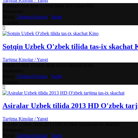
Tarjima Kinolar / Yangi
8 soniya Turk kino Uzbek tilida 2015 kino HD
Название:
Жанр:
Tarjima Kinolar
/
Yangi
Страна:
Sotqin Uzbek O'zbek tilida tas-ix skachat 
Tarjima Kinolar / Yangi
Sotqin Uzbek O'zbek tilida tas-ix skachat Kino
Название:
Жанр:
Tarjima Kinolar
/
Yangi
Страна:
Asiralar Uzbek tilida 2013 HD O'zbek tarj
Tarjima Kinolar / Yangi
Asiralar Uzbek tilida 2013 HD O'zbek tarjima tas-ix skachat
Название:
Жанр:
Tarjima Kinolar
/
Yangi