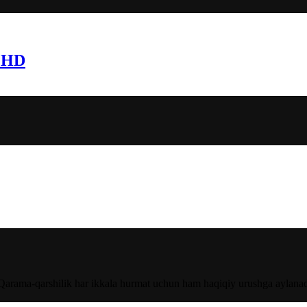
o HD
gan. Qarama-qarshilik har ikkala hurmat uchun ham haqiqiy urushga a