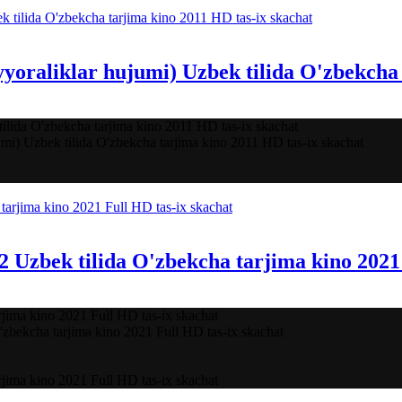
yyoraliklar hujumi) Uzbek tilida O'zbekcha
tilida O'zbekcha tarjima kino 2011 HD tas-ix skachat
umi) Uzbek tilida O'zbekcha tarjima kino 2011 HD tas-ix skachat
lat 2 Uzbek tilida O'zbekcha tarjima kino 202
tarjima kino 2021 Full HD tas-ix skachat
a O'zbekcha tarjima kino 2021 Full HD tas-ix skachat
tarjima kino 2021 Full HD tas-ix skachat