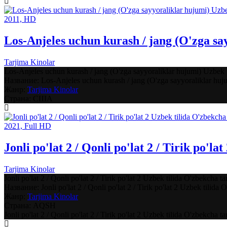
2011, HD
Los-Anjeles uchun kurash / jang (O'zga sa
Tarjima Kinolar
Los-Anjeles uchun kurash / jang (O'zga sayyoraliklar hujumi) Uzbek 
Название:
Los-Anjeles uchun kurash / jang (O'zga sayyoraliklar huj
Жанр:
Tarjima Kinolar
Страна:
США
2021, Full HD
Jonli po'lat 2 / Qonli po'lat 2 / Tirik po'
Tarjima Kinolar
Jonli po'lat 2 / Qonli po'lat 2 / Tirik po'lat 2 Uzbek tilida O'zbekcha 
Название:
Jonli po'lat 2 / Qonli po'lat 2 / Tirik po'lat 2 Uzbek tilid
Жанр:
Tarjima Kinolar
Страна:
AQSH
Jonli po'lat 2 / Qonli po'lat 2 / Tirik po'lat 2 Uzbek tilida O'zbekcha 