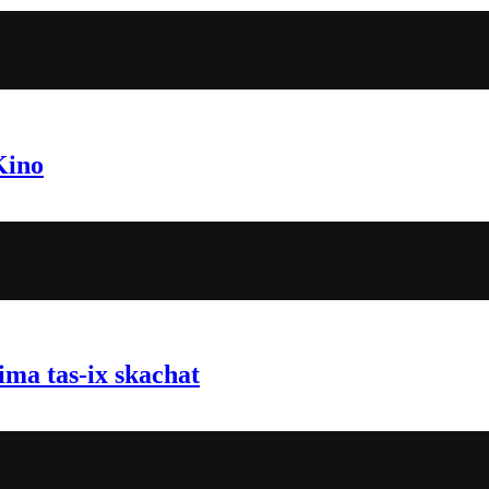
Kino
ima tas-ix skachat