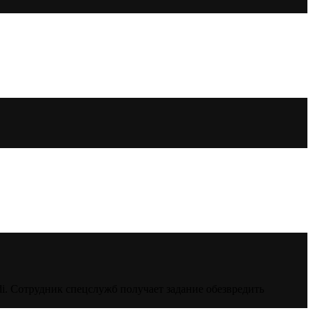
ylanadi. Сотрудник спецслужб получает задание обезвредить