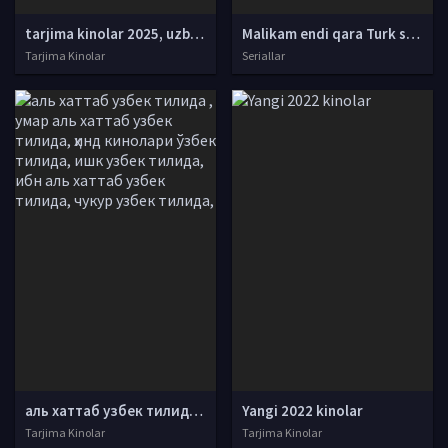
tarjima kinolar 2025, uzbek tarjima kinolar 2025, tarjima kinolar uzbek tilida 2025, tarjima kinolar o zbek 2025, tarjima kinolar o zbek tilida 2025, yangi tarjima kinolar 2025, uzmovi tarjima kinolar 2025, uzmovi com tarjima kinolar 2025, uzbekcha t
Malikam endi qara Turk serial Barcha qismlar Uzbek tilida 2017 O'zbekcha tarjima serial HD
Tarjima Kinolar
Seriallar
аль хаттаб узбек тилида , умар аль хаттаб узбек тилида, ҳинд кинолари ўзбек тилида, ишк узбек тилида, ибн аль хаттаб узбек тилида, чукур узбек тилида,
Yangi 2022 kinolar
Tarjima Kinolar
Tarjima Kinolar