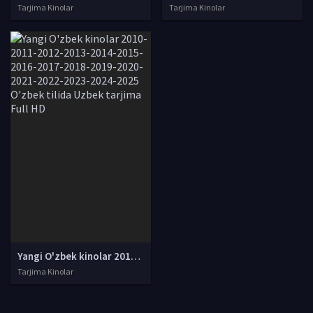
Tarjima Kinolar
Tarjima Kinolar
Yangi O'zbek kinolar 2010-2011-2012-2013-2014-2015-2016-2017-2018-2019-2020-2021-2022-2023-2024-2025 O'zbek tilida Uzbek tarjima Full HD
Tarjima Kinolar