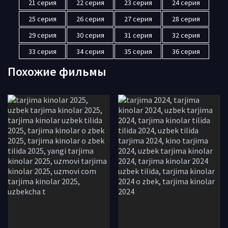
21 серия
22 серия
23 серия
24 серия
25 серия
26 серия
27 серия
28 серия
29 серия
30 серия
31 серия
32 серия
33 серия
34 серия
35 серия
36 серия
Похожие фильмы