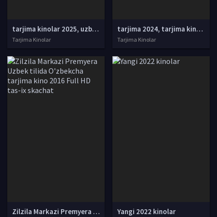
tarjima kinolar 2025, uzbek tarjima kinolar 2025, tarjima kinolar uzbek tilida 2025, tarjima kinolar o zbek 2025, tarjima kinolar o zbek tilida 2025, yangi tarjima kinolar 2025, uzmovi tarjima kinolar 2025, uzmovi com tarjima kinolar 2025, uzbekcha t
tarjima 2024, tarjima kinolar 2024, uzbek tarjima 2024, tarjima kinolar tilida tilida 2024, uzbek tilida tarjima 2024, kino tarjima 2024, uzbek tarjima kinolar 2024, tarjima kinolar 2024 uzbek tilida, tarjima kinolar 2024 o zbek, tarjima kinolar 2024
Tarjima Kinolar
Tarjima Kinolar
Zilzila Markazi Premyera Uzbek tilida O'zbekcha tarjima kino 2016 Full HD tas-ix skachat
Yangi 2022 kinolar