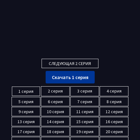
СЛЕДУЮЩАЯ 2 СЕРИЯ
Скачать 1 серия
2 серия
3 серия
4 серия
1 серия
5 серия
6 серия
7 серия
8 серия
9 серия
10 серия
11 серия
12 серия
13 серия
14 серия
15 серия
16 серия
17 серия
18 серия
19 серия
20 серия