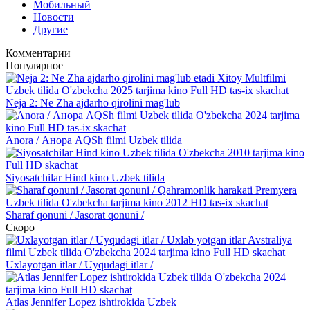
Мобильный
Новости
Другие
Комментарии
Популярное
Neja 2: Ne Zha ajdarho qirolini mag'lub
Anora / Анора AQSh filmi Uzbek tilida
Siyosatchilar Hind kino Uzbek tilida
Sharaf qonuni / Jasorat qonuni /
Скоро
Uxlayotgan itlar / Uyqudagi itlar /
Atlas Jennifer Lopez ishtirokida Uzbek