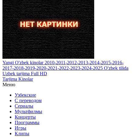
Yangi O'zbek kinolar 2010-2011-2012-2013-2014-2015-2016-
2017-2018-2019-2020-2021-2022-2023-2024-2025 O'zbek tilida
Uzbek tarjima Full HD
Tarjima Kinolar
Меню
Узбекские
С переводом
Сериалы
Мультфилмы
Концерты
Программы
Игры
Клипы