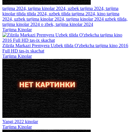
tarjima 2024, tarjima kinolar 2024, uzbek tarjima 2024, tarjima
kinolar tilida tilida 2024, uzbek tilida tarjima 2024, kino tarjima
2024, uzbek tarjima kinolar 2024, tarjima kinolar 2024 uzbek tilida,
tarjima kinolar 2024 o zbek, tarjima kinolar 2024
Tarjima Kinolar
Zilzila Markazi Premyera Uzbek tilida O'zbekcha tarjima kino 2016
Full HD tas-ix skachat
Tarjima Kinolar
Yangi 2022 kinolar
Tarjima Kinolar