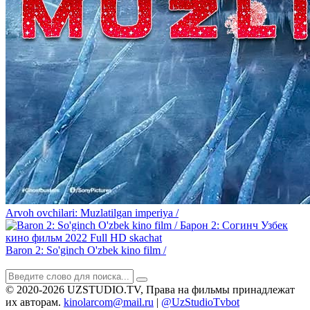
Arvoh ovchilari: Muzlatilgan imperiya /
Baron 2: So'ginch O'zbek kino film /
© 2020-2026 UZSTUDIO.TV, Права на фильмы принадлежат
их авторам.
kinolarcom@mail.ru
|
@UzStudioTvbot