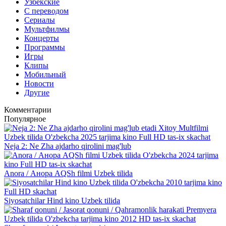
Узбекские
С переводом
Сериалы
Мультфилмы
Концерты
Программы
Игры
Клипы
Мобильный
Новости
Другие
Комментарии
Популярное
Neja 2: Ne Zha ajdarho qirolini mag'lub
Anora / Анора AQSh filmi Uzbek tilida
Siyosatchilar Hind kino Uzbek tilida