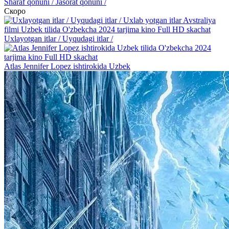
Sharaf qonuni / Jasorat qonuni /
Скоро
Uxlayotgan itlar / Uyqudagi itlar /
Atlas Jennifer Lopez ishtirokida Uzbek