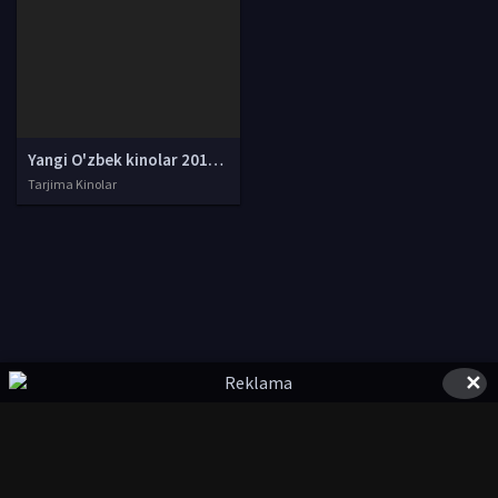
Yangi O'zbek kinolar 2010-2011-2012-2013-2014-2015-2016-2017-2018-2019-2020-2021-2022-2023-2024-2025 O'zbek tilida Uzbek tarjima Full HD
Tarjima Kinolar
✕