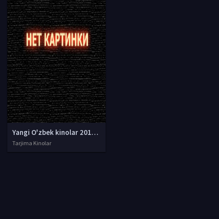
Yangi O'zbek kinolar 2010-2011-2012-2013-2014-2015-2016-2017-2018-2019-2020-2021-2022-2023-2024-2025 O'zbek tilida Uzbek tarjima Full HD
Tarjima Kinolar