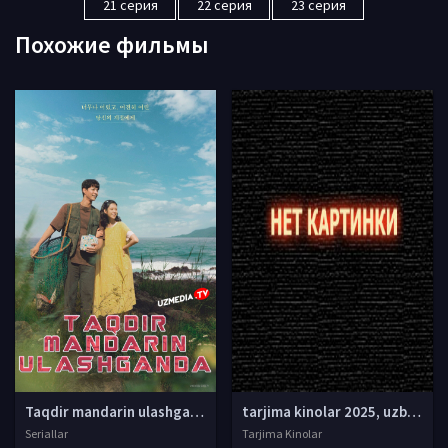
21 серия
22 серия
23 серия
Похожие фильмы
Taqdir mandarin ulashganda Koreya Netflix seriali Barcha qismlar Uzbek tilida O'zbekcha 2025 tarjima serial Full HD tas-ix skachat
tarjima kinolar 2025, uzbek tarjima kinolar 2025, tarjima kinolar uzbek tilida 2025, tarjima kinolar o zbek 2025, tarjima kinolar o zbek tilida 2025, yangi tarjima kinolar 2025, uzmovi tarjima kinolar 2025, uzmovi com tarjima kinolar 2025, uzbekcha t
Seriallar
Tarjima Kinolar